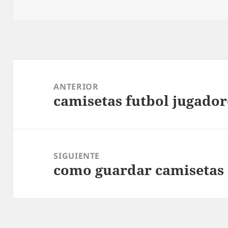
Navegación
de
ANTERIOR
camisetas futbol jugador
entradas
Entrada
anterior:
SIGUIENTE
como guardar camisetas 
Entrada
siguiente: