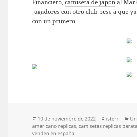
Financiero,
camiseta de japon
al Mark
jugadores con otro club pese a que y
con un primero.
Publicado
Autor
Ca
10 de noviembre de 2022
istern
Un
el
americano replicas
,
camisetas replicas barata
venden en españa