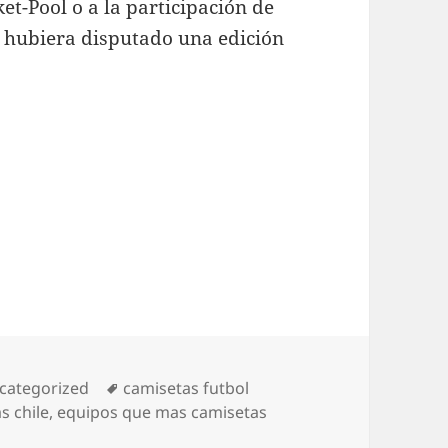
et-Pool o a la participación de
a hubiera disputado una edición
tegorías
Etiquetas
categorized
camisetas futbol
s chile
,
equipos que mas camisetas