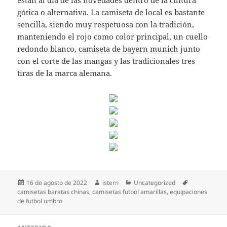
están al día de las novedades dentro de la cultura
gótica o alternativa. La camiseta de local es bastante
sencilla, siendo muy respetuosa con la tradición,
manteniendo el rojo como color principal, un cuello
redondo blanco,
camiseta de bayern munich
junto
con el corte de las mangas y las tradicionales tres
tiras de la marca alemana.
Publicado
Autor
Categorías
Etiquetas
16 de agosto de 2022
istern
Uncategorized
el
camisetas baratas chinas
,
camisetas futbol amarillas
,
equipaciones
de futbol umbro
Navegación