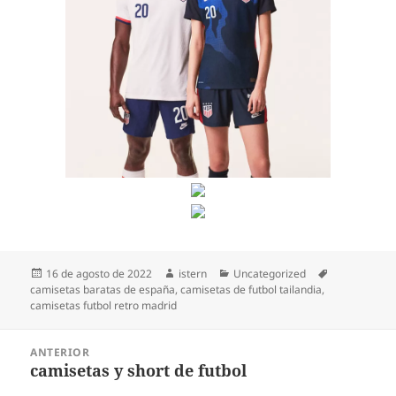
Publicado
Autor
Categorías
Etiquetas
16 de agosto de 2022
istern
Uncategorized
el
camisetas baratas de españa
,
camisetas de futbol tailandia
,
camisetas futbol retro madrid
Navegación
ANTERIOR
de
camisetas y short de futbol
Entrada
entradas
anterior: