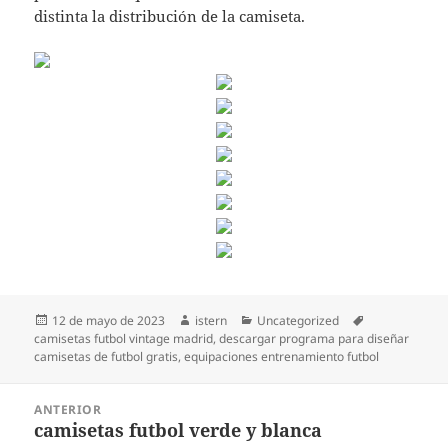
distinta la distribución de la camiseta.
Publicado
Autor
Categorías
Etiquetas
12 de mayo de 2023
istern
Uncategorized
el
camisetas futbol vintage madrid
,
descargar programa para diseñar
camisetas de futbol gratis
,
equipaciones entrenamiento futbol
Navegación
ANTERIOR
de
camisetas futbol verde y blanca
Entrada
entradas