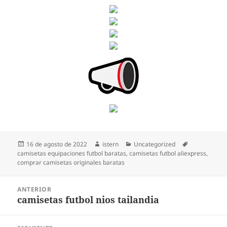
Publicado
Autor
Categorías
Etiquetas
16 de agosto de 2022
istern
Uncategorized
el
camisetas equipaciones futbol baratas
,
camisetas futbol aliexpress
,
comprar camisetas originales baratas
Navegación
ANTERIOR
de
camisetas futbol nios tailandia
Entrada
entradas
anterior: