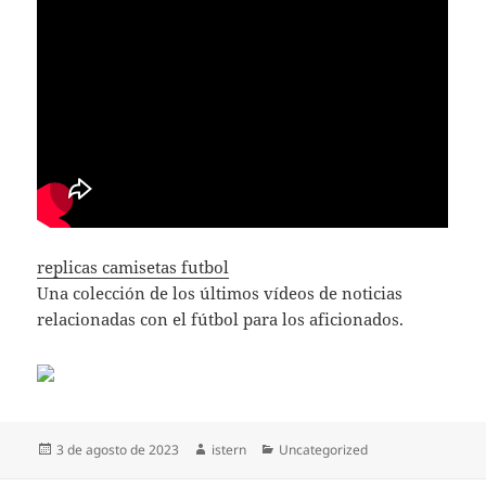
replicas camisetas futbol
Una colección de los últimos vídeos de noticias
relacionadas con el fútbol para los aficionados.
Publicado
Autor
Categorías
3 de agosto de 2023
istern
Uncategorized
el