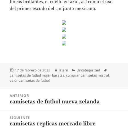
líneas brillantes, el cuello en azul, así como el uso
del primer escudo del conjunto mexicano.
Publicado
Autor
Categorías
Etiquetas
17 de febrero de 2023
istern
Uncategorized
el
camisetas de futbol mujer baratas
,
comprar camisetas mistral
,
valor camisetas de futbol
Navegación
ANTERIOR
de
camisetas de futbol nueva zelanda
Entrada
entradas
anterior:
SIGUIENTE
camisetas replicas mercado libre
Entrada