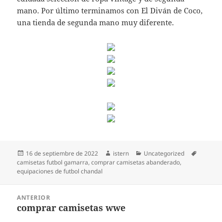
mano. Por último terminamos con El Diván de Coco,
una tienda de segunda mano muy diferente.
Publicado
Autor
Categorías
Etiqueta
16 de septiembre de 2022
istern
Uncategorized
el
camisetas futbol gamarra
,
comprar camisetas abanderado
,
equipaciones de futbol chandal
Navegación
ANTERIOR
de
comprar camisetas wwe
Entrada
entradas
anterior: