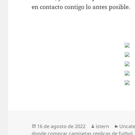
en contacto contigo lo antes posible.
Publicado
Autor
Catego
16 de agosto de 2022
istern
Uncat
el
donde comprar camisetas replicas de futbol