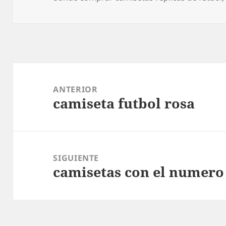
Navegación
de
ANTERIOR
camiseta futbol rosa
entradas
Entrada
anterior:
SIGUIENTE
camisetas con el numero
Entrada
siguiente: