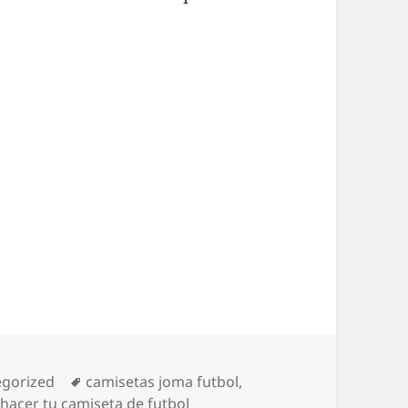
rías
Etiquetas
egorized
camisetas joma futbol
,
,
hacer tu camiseta de futbol