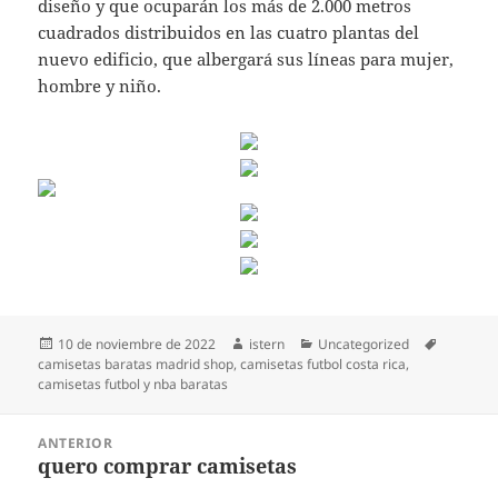
diseño y que ocuparán los más de 2.000 metros
cuadrados distribuidos en las cuatro plantas del
nuevo edificio, que albergará sus líneas para mujer,
hombre y niño.
Publicado
Autor
Categorías
Etiqueta
10 de noviembre de 2022
istern
Uncategorized
el
camisetas baratas madrid shop
,
camisetas futbol costa rica
,
camisetas futbol y nba baratas
Navegación
ANTERIOR
de
quero comprar camisetas
Entrada
entradas
anterior: