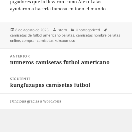
jugadores que la llevaron como Alexi Lalas
ayudaron a hacerla famosa en todo el mundo.
Publicado
Autor
Categorías
Etiquetas
8 de agosto de 2023
istern
Uncategorized
el
camisetas de futbol americano baratas
,
camisetas hombre baratas
online
,
comprar camisetas kukuxumusu
Navegación
ANTERIOR
de
numeros camisetas futbol americano
Entrada
entradas
anterior:
SIGUIENTE
kungfuzapas camisetas futbol
Entrada
siguiente:
Funciona gracias a WordPress