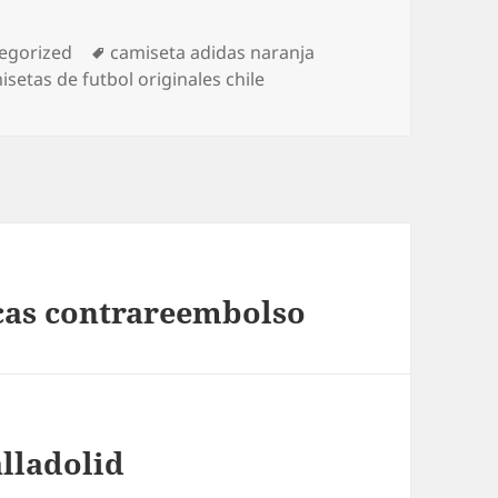
orías
Etiquetas
egorized
camiseta adidas naranja
setas de futbol originales chile
cas contrareembolso
alladolid