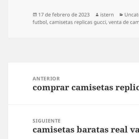
Publicado
Autor
Categ
17 de febrero de 2023
istern
Uncat
el
futbol
,
camisetas replicas gucci
,
venta de cami
Navegación
de
ANTERIOR
comprar camisetas repli
entradas
Entrada
anterior:
SIGUIENTE
camisetas baratas real v
Entrada
siguiente: