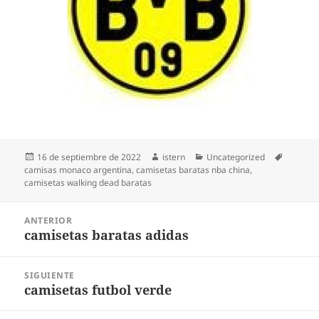
Publicado
Autor
Categorías
Etiqueta
16 de septiembre de 2022
istern
Uncategorized
el
camisas monaco argentina
,
camisetas baratas nba china
,
camisetas walking dead baratas
Navegación
ANTERIOR
de
camisetas baratas adidas
Entrada
entradas
anterior:
SIGUIENTE
camisetas futbol verde
Entrada
siguiente: