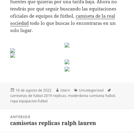
fuentes que quieras por una tarifa baja. Ahora no
tendrás por qué seguir buscando las equitaciones
oficiales de equipos de fútbol,
camiseta de la real
sociedad
todo lo que buscas lo encontraras en un
solo lugar.
Publicado
Autor
Categorías
Etiquetas
16 de agosto de 2022
istern
Uncategorized
el
camisetas de futbol 2019 replicas
,
moderdonia camiseta futbol
,
ropa equipacion futbol
Navegación
ANTERIOR
de
camisetas replicas ralph lauren
Entrada
entradas
anterior: