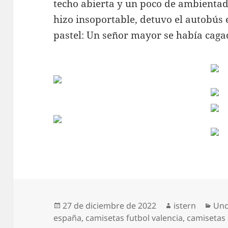
techo abierta y un poco de ambientado
hizo insoportable, detuvo el autobús 
pastel: Un señor mayor se había cagad
Publicado
Autor
Cat
27 de diciembre de 2022
istern
Unc
el
españa
,
camisetas futbol valencia
,
camisetas 