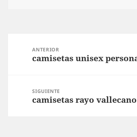
Navegación
de
ANTERIOR
camisetas unisex person
entradas
Entrada
anterior:
SIGUIENTE
camisetas rayo vallecano
Entrada
siguiente: