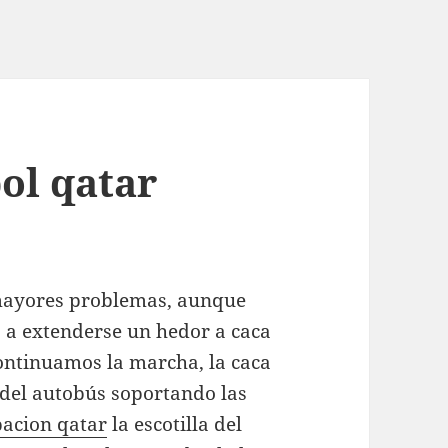
ol qatar
n mayores problemas, aunque
 a extenderse un hedor a caca
ontinuamos la marcha, la caca
o del autobús soportando las
pacion qatar
la escotilla del