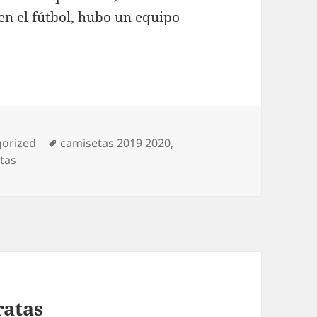
en el fútbol, hubo un equipo
ías
Etiquetas
orized
camisetas 2019 2020
,
tas
ratas