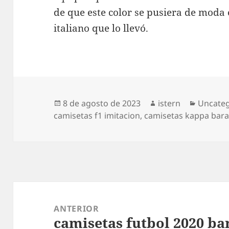
de que este color se pusiera de moda 
italiano que lo llevó.
Publicado
Autor
Categor
8 de agosto de 2023
istern
Uncateg
el
camisetas f1 imitacion
,
camisetas kappa bara
Navegación
de
ANTERIOR
camisetas futbol 2020 ba
entradas
Entrada