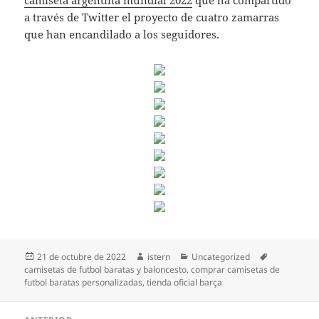
camiseta argentina mundial 2022
que ha compartido
a través de Twitter el proyecto de cuatro zamarras
que han encandilado a los seguidores.
Publicado
Autor
Categorías
Etiquetas
21 de octubre de 2022
istern
Uncategorized
el
camisetas de futbol baratas y baloncesto
,
comprar camisetas de
futbol baratas personalizadas
,
tienda oficial barça
Navegación