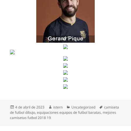
Publicado
Autor
Categorías
Etiquetas
4 de abril de 2023
istern
Uncategorized
camiseta
el
de futbol dibujo
,
equipaciones equipos de futbol baratas
,
mejores
camisetas futbol 2018 19
Navegación