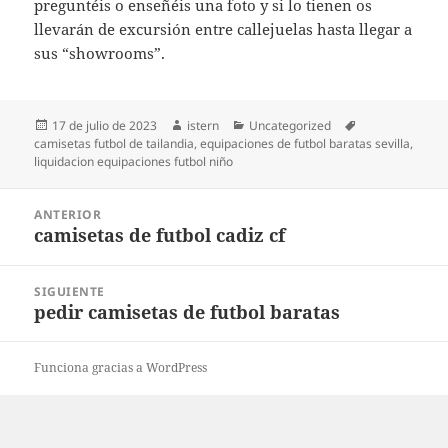
preguntéis o enseñéis una foto y si lo tienen os
llevarán de excursión entre callejuelas hasta llegar a
sus “showrooms”.
Publicado
Autor
Categorías
Etiquetas
17 de julio de 2023
istern
Uncategorized
el
camisetas futbol de tailandia
,
equipaciones de futbol baratas sevilla
,
liquidacion equipaciones futbol niño
Navegación
ANTERIOR
de
camisetas de futbol cadiz cf
Entrada
entradas
anterior:
SIGUIENTE
pedir camisetas de futbol baratas
Entrada
siguiente:
Funciona gracias a WordPress