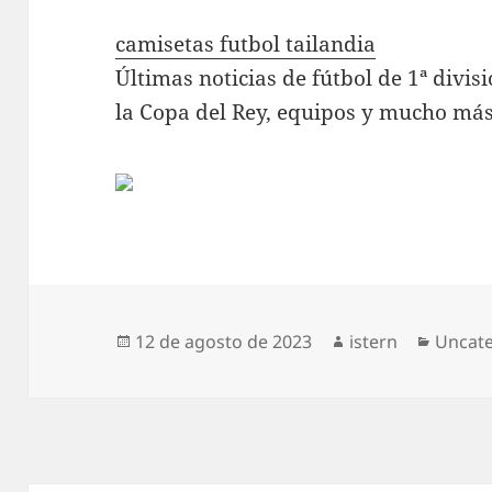
camisetas futbol tailandia
Últimas noticias de fútbol de 1ª divi
la Copa del Rey, equipos y mucho más
Publicado
Autor
Catego
12 de agosto de 2023
istern
Uncat
el