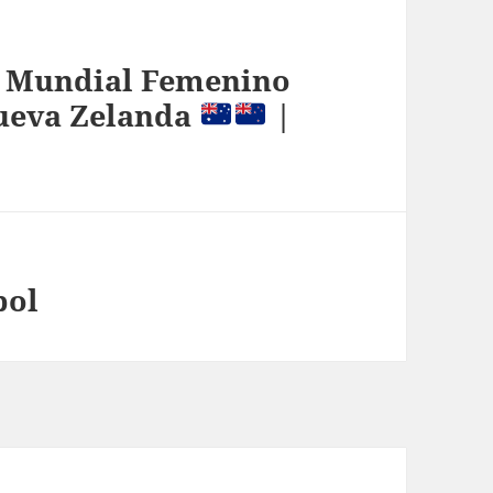
l Mundial Femenino
Nueva Zelanda
|
bol