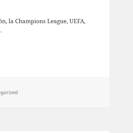
sión, la Champions League, UEFA,
.
rías
egorized