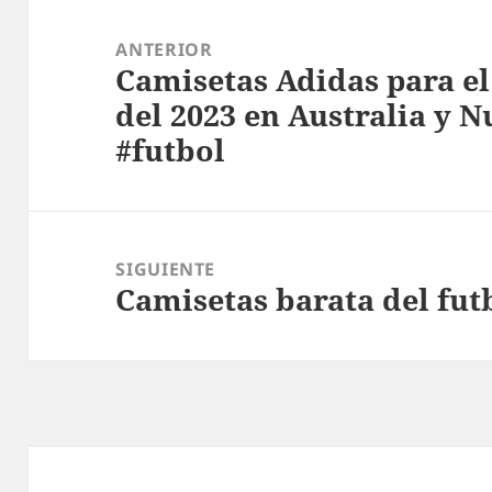
Navegación
de
ANTERIOR
Camisetas Adidas para e
entradas
Entrada
del 2023 en Australia y 
anterior:
#futbol
SIGUIENTE
Camisetas barata del fut
Entrada
siguiente: