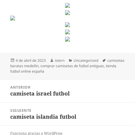
Publicado
Autor
Categorías
Etiquetas
4 de abril de 2023
istern
Uncategorized
camisetas
el
baratas medellin
,
comprar camisetas de futbol antiguas
,
tienda
futbol online españa
Navegación
ANTERIOR
de
camiseta israel futbol
Entrada
entradas
anterior:
SIGUIENTE
camiseta islandia futbol
Entrada
siguiente:
Funciona gracias a WordPress