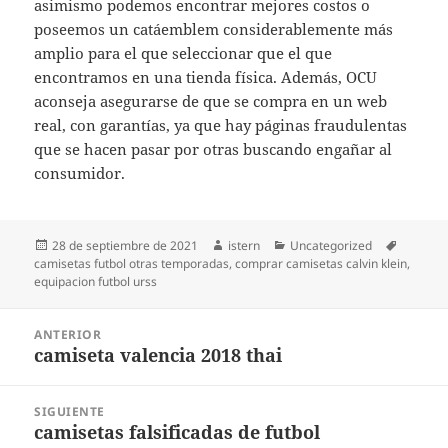
asimismo podemos encontrar mejores costos o
poseemos un catáemblem considerablemente más
amplio para el que seleccionar que el que
encontramos en una tienda física. Además, OCU
aconseja asegurarse de que se compra en un web
real, con garantías, ya que hay páginas fraudulentas
que se hacen pasar por otras buscando engañar al
consumidor.
Publicado
Autor
Categorías
Etiqueta
28 de septiembre de 2021
istern
Uncategorized
el
camisetas futbol otras temporadas
,
comprar camisetas calvin klein
,
equipacion futbol urss
Navegación
ANTERIOR
de
camiseta valencia 2018 thai
Entrada
entradas
anterior:
SIGUIENTE
camisetas falsificadas de futbol
Entrada