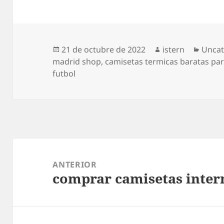
Publicado
Autor
Categ
21 de octubre de 2022
istern
Uncat
el
madrid shop
,
camisetas termicas baratas par
futbol
Navegación
de
ANTERIOR
comprar camisetas inter
entradas
Entrada
anterior: