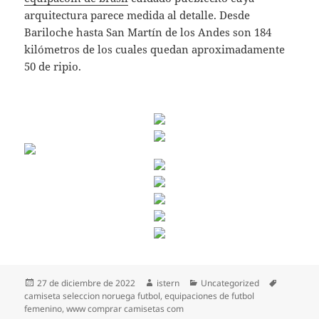
arquitectura parece medida al detalle. Desde
Bariloche hasta San Martín de los Andes son 184
kilómetros de los cuales quedan aproximadamente
50 de ripio.
Publicado
Autor
Categorías
Etiquetas
27 de diciembre de 2022
istern
Uncategorized
el
camiseta seleccion noruega futbol
,
equipaciones de futbol
femenino
,
www comprar camisetas com