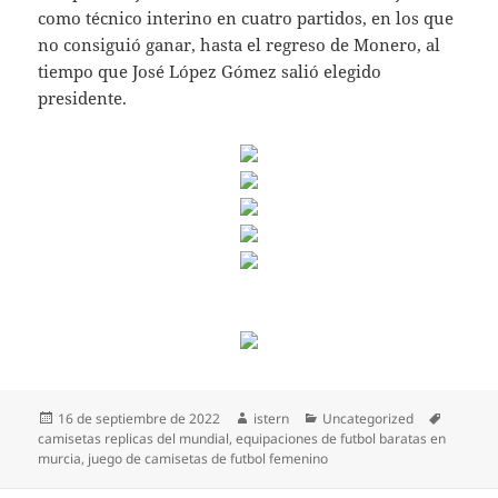
como técnico interino en cuatro partidos, en los que
no consiguió ganar, hasta el regreso de Monero, al
tiempo que José López Gómez salió elegido
presidente.
Publicado
Autor
Categorías
Etiqueta
16 de septiembre de 2022
istern
Uncategorized
el
camisetas replicas del mundial
,
equipaciones de futbol baratas en
murcia
,
juego de camisetas de futbol femenino