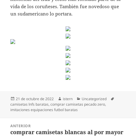
vida de los coruñeses. También fue novedoso que
un sudamericano lo portara.
Publicado
Autor
Categorías
Etiquetas
21 de octubre de 2022
istern
Uncategorized
el
camisetas lnfs baratas
,
comprar camisetas pecado zero
,
imitaciones equipaciones futbol baratas
Navegación
ANTERIOR
de
comprar camisetas blancas al por mayor
Entrada