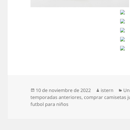
Publicado
Autor
Ca
10 de noviembre de 2022
istern
Un
el
temporadas anteriores
,
comprar camisetas j
futbol para niños