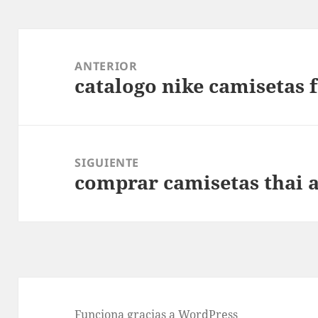
Navegación
de
ANTERIOR
catalogo nike camisetas 
entradas
Entrada
anterior:
SIGUIENTE
comprar camisetas thai 
Entrada
siguiente:
Funciona gracias a WordPress