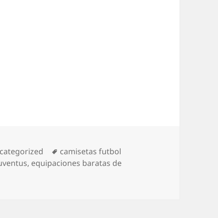
tegorías
Etiquetas
categorized
camisetas futbol
uventus
,
equipaciones baratas de