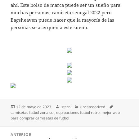
ahí. Este bolso de marca puede ser un sueño para
muchas personas, camiseta senegal 2022 pero
Bagsheaven puede hacer que la mayoría de las
personas se acerquen a este sueño.
Publicado
Autor
Categorías
Etiquetas
12 de mayo de 2023
istern
Uncategorized
el
camisetas futbol zona sur
,
equipaciones futbol retro
,
mejor web
para comprar camisetas de futbol
Navegación
ANTERIOR
de