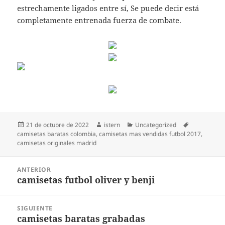
estrechamente ligados entre sí, Se puede decir está
completamente entrenada fuerza de combate.
Publicado
Autor
Categorías
Etiquetas
21 de octubre de 2022
istern
Uncategorized
el
camisetas baratas colombia
,
camisetas mas vendidas futbol 2017
,
camisetas originales madrid
Navegación
ANTERIOR
de
camisetas futbol oliver y benji
Entrada
entradas
anterior:
SIGUIENTE
camisetas baratas grabadas
Entrada