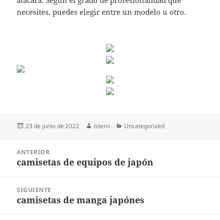
atacara. Según el grado de profesionalidad que
necesites, puedes elegir entre un modelo u otro.
Publicado
Autor
Categorías
23 de junio de 2022
istern
Uncategorized
el
Navegación
ANTERIOR
de
camisetas de equipos de japón
Entrada
entradas
anterior:
SIGUIENTE
camisetas de manga japónes
Entrada
siguiente: