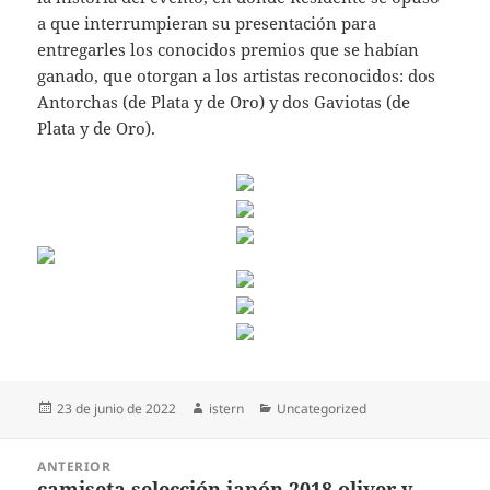
a que interrumpieran su presentación para
entregarles los conocidos premios que se habían
ganado, que otorgan a los artistas reconocidos: dos
Antorchas (de Plata y de Oro) y dos Gaviotas (de
Plata y de Oro).
Publicado
Autor
Categorías
23 de junio de 2022
istern
Uncategorized
el
Navegación
ANTERIOR
de
camiseta selección japón 2018 oliver y
Entrada