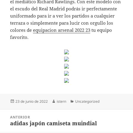
el mediático Richard Rawlings. Con este modelo con
el escudo del Real Madrid podrás ir perfectamente
uniformado para ir a ver los partidos a cualquier
terraza o simplemente para lucir con orgullo los
colores de
equipacion arsenal 2022 23
tu equipo
favorito.
Publicado
Autor
Categorías
23 de junio de 2022
istern
Uncategorized
el
Navegación
ANTERIOR
de
adidas japón camiseta muindial
Entrada
entradas
anterior: