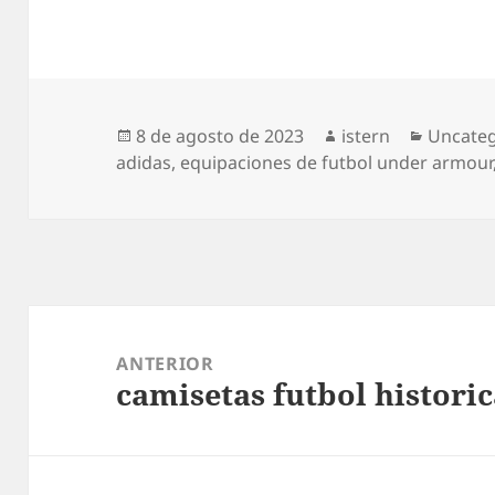
Publicado
Autor
Categor
8 de agosto de 2023
istern
Uncateg
el
adidas
,
equipaciones de futbol under armour
Navegación
de
ANTERIOR
camisetas futbol historic
entradas
Entrada
anterior: