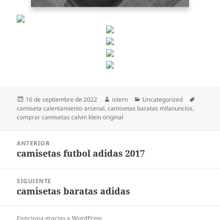
Publicado
Autor
Categorías
Etiqueta
16 de septiembre de 2022
istern
Uncategorized
el
camiseta calentamiento arsenal
,
camisetas baratas milanuncios
,
comprar camisetas calvin klein original
Navegación
ANTERIOR
de
camisetas futbol adidas 2017
Entrada
entradas
anterior:
SIGUIENTE
camisetas baratas adidas
Entrada
siguiente:
Funciona gracias a WordPress