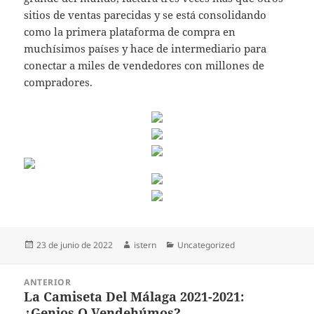
sitios de ventas parecidas y se está consolidando
como la primera plataforma de compra en
muchísimos países y hace de intermediario para
conectar a miles de vendedores con millones de
compradores.
Publicado
Autor
Categorías
23 de junio de 2022
istern
Uncategorized
el
Navegación
ANTERIOR
de
La Camiseta Del Málaga 2021-2021:
Entrada
entradas
¿Genios O Vendehúmos?
anterior: