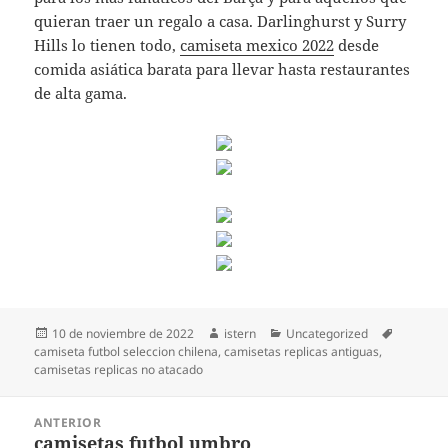
quieran traer un regalo a casa. Darlinghurst y Surry
Hills lo tienen todo,
camiseta mexico 2022
desde
comida asiática barata para llevar hasta restaurantes
de alta gama.
Publicado
Autor
Categorías
Etiqueta
10 de noviembre de 2022
istern
Uncategorized
el
camiseta futbol seleccion chilena
,
camisetas replicas antiguas
,
camisetas replicas no atacado
Navegación
ANTERIOR
de
camisetas futbol umbro
Entrada