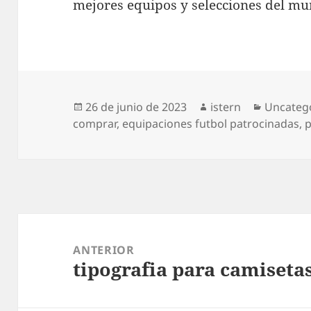
mejores equipos y selecciones del m
Publicado
Autor
Categorí
26 de junio de 2023
istern
Uncateg
el
comprar
,
equipaciones futbol patrocinadas
,
p
Navegación
de
ANTERIOR
tipografia para camisetas
entradas
Entrada
anterior: