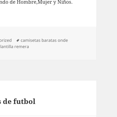
undo de Hombre,Mujer y Niños.
as
Etiquetas
orized
camisetas baratas onde
lantilla remera
 de futbol