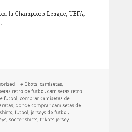
sión, la Champions League, UEFA,
.
ías
Etiquetas
orized
3kots
,
camisetas
,
etas retro de futbol
,
camisetas retro
e futbol
,
comprar camisetas de
aratas
,
donde comprar camisetas de
shirts
,
futbol
,
jerseys de futbol
,
eys
,
soccer shirts
,
trikots jersey
,