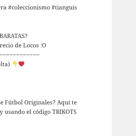
ra #coleccionismo #tianguis
 BARATAS?
recio de Locos :O
~~~~~~~~~~~~
elta)
 Fútbol Originales? Aquí te
s y usando el código TRIKOTS