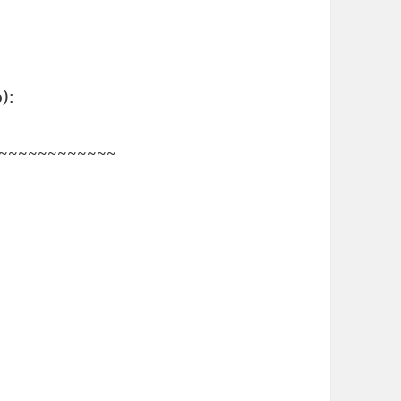
):
~~~~~~~~~~~~