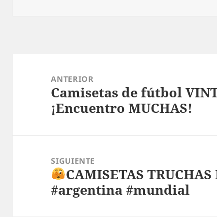
Navegación
de
ANTERIOR
Camisetas de fútbol VIN
entradas
Entrada
¡Encuentro MUCHAS!
anterior:
SIGUIENTE
CAMISETAS TRUCHAS
Entrada
#argentina #mundial
siguiente: