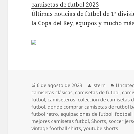
camisetas de futbol 2023
Últimas noticias de fútbol de 1ª divi
la Copa del Rey, equipos y mucho más
Publicado
Autor
Categor
6 de agosto de 2023
istern
Uncateg
el
camisetas clásicas
,
camisetas de futbol
,
camis
futbol
,
camiseteros
,
coleccion de camisetas d
futbol
,
donde comprar camisetas de futbol b
futbol retro
,
equipaciones de futbol
,
football 
mejores camisetas futbol
,
Shorts
,
soccer jers
vintage football shirts
,
youtube shorts