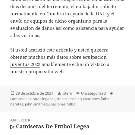
días después del terremoto, el embajador solicitó
formalmente en Ginebra la ayuda de la ONU y el
envío de equipos de dicho organismo para la
evaluación de daños así como asistencia para ayudar
a las víctimas.
Si usted acarició este artículo y usted quisiera
obtener muchos más datos sobre
equipacion
juventus 2022
amablemente echa un vistazo a
nuestro propio sitio web.
Publicado
Autor
Categorías
Etiquetas
29 de octubre de 2021
istern
Uncategorized
el
camisetas baratas leganes
,
imitaciones equipaciones futbol
baratas
,
john smith equipaciones futbol
Navegación
ANTERIOR
de
▷ Camisetas De Futbol Legea
Entrada
entradas
anterior: