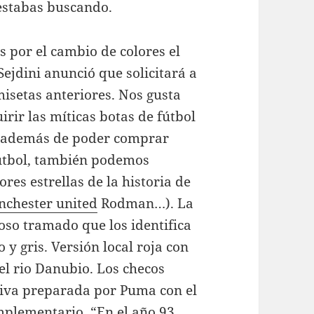
estabas buscando.
s por el cambio de colores el
ejdini anunció que solicitará a
misetas anteriores. Nos gusta
rir las míticas botas de fútbol
e además de poder comprar
fútbol, también podemos
res estrellas de la historia de
nchester united
Rodman…). La
oso tramado que los identifica
y gris. Versión local roja con
el rio Danubio. Los checos
siva preparada por Puma con el
mplementario. “En el año 93