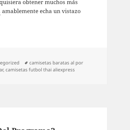
ed quisiera obtener muchos más
2
amablemente echa un vistazo
orías
Etiquetas
egorized
camisetas baratas al por
ar
,
camisetas futbol thai aliexpress