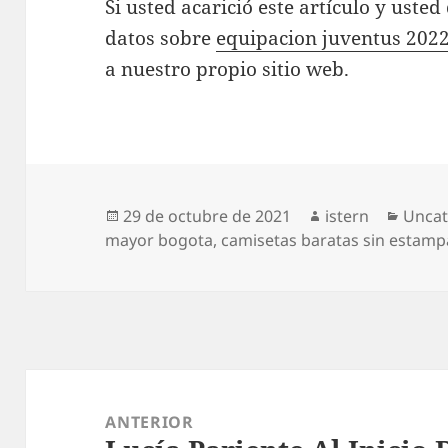
Si usted acarició este artículo y ust
datos sobre
equipacion juventus 202
a nuestro propio sitio web.
Publicado
Autor
Categ
29 de octubre de 2021
istern
Uncat
el
mayor bogota
,
camisetas baratas sin estamp
Navegación
de
ANTERIOR
entradas
Entrada