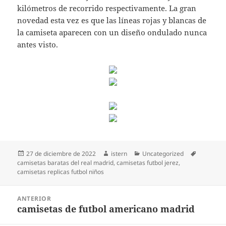
kilómetros de recorrido respectivamente. La gran
novedad esta vez es que las líneas rojas y blancas de
la camiseta aparecen con un diseño ondulado nunca
antes visto.
Publicado
Autor
Categorías
Etiquetas
27 de diciembre de 2022
istern
Uncategorized
el
camisetas baratas del real madrid
,
camisetas futbol jerez
,
camisetas replicas futbol niños
Navegación
ANTERIOR
de
camisetas de futbol americano madrid
Entrada
entradas
anterior: