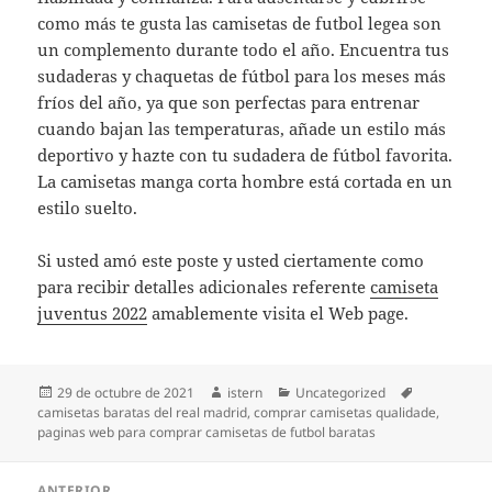
como más te gusta las camisetas de futbol legea son
un complemento durante todo el año. Encuentra tus
sudaderas y chaquetas de fútbol para los meses más
fríos del año, ya que son perfectas para entrenar
cuando bajan las temperaturas, añade un estilo más
deportivo y hazte con tu sudadera de fútbol favorita.
La camisetas manga corta hombre está cortada en un
estilo suelto.
Si usted amó este poste y usted ciertamente como
para recibir detalles adicionales referente
camiseta
juventus 2022
amablemente visita el Web page.
Publicado
Autor
Categorías
Etiquetas
29 de octubre de 2021
istern
Uncategorized
el
camisetas baratas del real madrid
,
comprar camisetas qualidade
,
paginas web para comprar camisetas de futbol baratas
Navegación
ANTERIOR