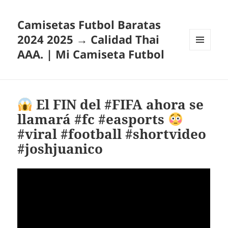
Camisetas Futbol Baratas
2024 2025 → Calidad Thai
AAA. | Mi Camiseta Futbol
MENÚ
Y
WIDGETS
El FIN del #FIFA ahora se
llamará #fc #easports
#viral #football #shortvideo
#joshjuanico