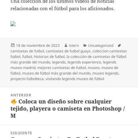
Una colección de los últimos vídeos de noticias
relacionadas con el fútbol para los aficionados.
Publicado
Autor
Categorías
Etiqueta
18 de noviembre de 2023
istern
Uncategorized
el
camisetas de futbol
,
camisetas de futbol guays
,
coleccion camisetas
futbol
,
futbol
,
historias de futbol
,
la colección de camisetas de fútbol
más grande del mundo
,
legends
,
legends experience
,
legends
museo madrid
,
mejores camisetas de futbol
,
museo
,
museo de
fútbol
,
museo de fútbol más grande del mundo
,
museo legends
,
proyecto futbolteca
,
visitando legends museo de fútbol
Navegación
ANTERIOR
de
Coloca un diseño sobre cualquier
Entrada
entradas
tejido, playera o camiseta en Photoshop /
anterior:
M
SIGUIENTE