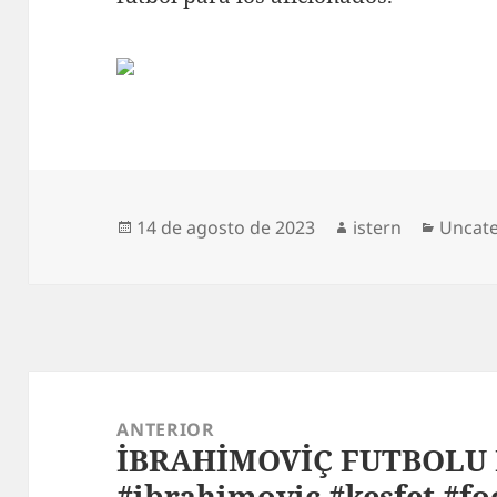
Publicado
Autor
Catego
14 de agosto de 2023
istern
Uncat
el
Navegación
de
ANTERIOR
İBRAHİMOVİÇ FUTBOLU 
entradas
Entrada
#ibrahimovic #keşfet #fo
anterior: