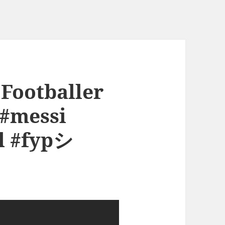
 Footballer
 #messi
l #fypシ