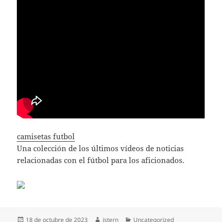
camisetas futbol
Una colección de los últimos vídeos de noticias
relacionadas con el fútbol para los aficionados.
Publicado
Autor
Categorías
18 de octubre de 2023
istern
Uncategorized