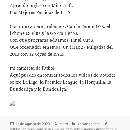
Aprende Inglés con Minecraft:
Los Mejores Partidos de FIFA:
Con qué cámara grabamos: Con la Canon G7X, el
iPhone 6S Plus y la GoPro Hero3.
Con qué programa editamos: Final Cut X
Qué ordenador tenemos: Un iMac 27 Pulgadas del
2013 con 32 Gigas de RAM
mi camiseta de futbol
Aquí puedes encontrar todos los vídeos de noticias
sobre La Liga, la Premier League, la Horquilla, la
Bundesliga y la Bundesliga.
Publicado
Autor
Categorías
Etiquetas
11 de agosto de 2023
istern
Uncategorized
el
adidas
,
adizero
,
camiseta españa
,
camiseta españa eurocopa 2016
,