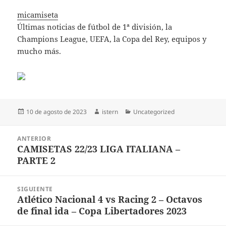
micamiseta
Últimas noticias de fútbol de 1ª división, la
Champions League, UEFA, la Copa del Rey, equipos y
mucho más.
Publicado
Autor
Categorías
10 de agosto de 2023
istern
Uncategorized
el
Navegación
ANTERIOR
de
CAMISETAS 22/23 LIGA ITALIANA –
Entrada
entradas
PARTE 2
anterior:
SIGUIENTE
Atlético Nacional 4 vs Racing 2 – Octavos
Entrada
de final ida – Copa Libertadores 2023
siguiente: