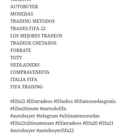
AUTOBUYER
MONEDAS
TRADING METODOS
TRADES FIFA 22
LOS MEJORES TRADEOS
TRADEOS CHETADOS
FORRATE
TOTY
HEDLAINERS
COMPRAVENDITA
ITALIA FIFA
FIFA TRADING
#fifa22 #fifatradeos #fifasbcs #fifamonedasgratis
#fifaultimate #metodofifa
#autobuyer #telegram #ultimatemonedas
#fifa22ultimateteam #fifatradeos #fifa20 #fifa21
#autobuyer #autobuyerfifa22