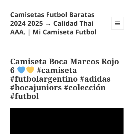
Camisetas Futbol Baratas
2024 2025 → Calidad Thai
AAA. | Mi Camiseta Futbol
MENÚ
Y
WIDGETS
Camiseta Boca Marcos Rojo
6
#camiseta
#futbolargentino #adidas
#bocajuniors #colección
#futbol