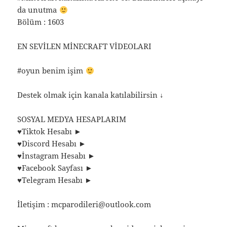
da unutma
Bölüm : 1603
EN SEVİLEN MİNECRAFT VİDEOLARI
#oyun benim işim
Destek olmak için kanala katılabilirsin ↓
SOSYAL MEDYA HESAPLARIM
♥Tiktok Hesabı ►
♥Discord Hesabı ►
♥İnstagram Hesabı ►
♥Facebook Sayfası ►
♥Telegram Hesabı ►
İletişim :
mcparodileri@outlook.com